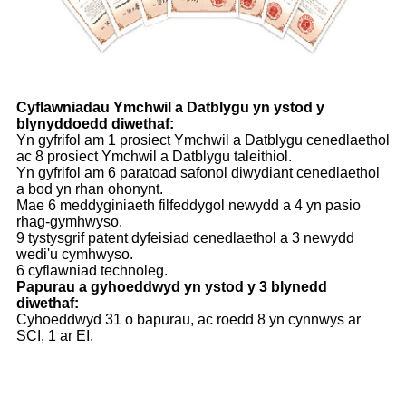
Cyflawniadau Ymchwil a Datblygu yn ystod y
blynyddoedd diwethaf:
Yn gyfrifol am 1 prosiect Ymchwil a Datblygu cenedlaethol
ac 8 prosiect Ymchwil a Datblygu taleithiol.
Yn gyfrifol am 6 paratoad safonol diwydiant cenedlaethol
a bod yn rhan ohonynt.
Mae 6 meddyginiaeth filfeddygol newydd a 4 yn pasio
rhag-gymhwyso.
9 tystysgrif patent dyfeisiad cenedlaethol a 3 newydd
wedi'u cymhwyso.
6 cyflawniad technoleg.
Papurau a gyhoeddwyd yn ystod y 3 blynedd
diwethaf:
Cyhoeddwyd 31 o bapurau, ac roedd 8 yn cynnwys ar
SCI, 1 ar EI.