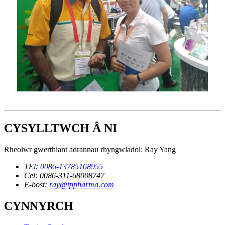
CYSYLLTWCH Â NI
Rheolwr gwerthiant adrannau rhyngwladol: Ray Yang
TEl:
0086-13785168955
Cel: 0086-311-68008747
E-bost:
ray@tppharma.com
CYNNYRCH