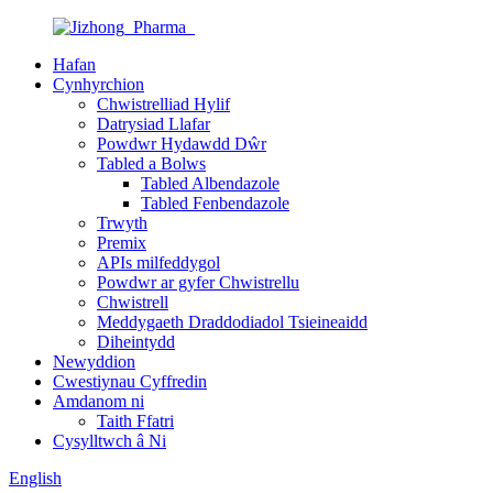
Hafan
Cynhyrchion
Chwistrelliad Hylif
Datrysiad Llafar
Powdwr Hydawdd Dŵr
Tabled a Bolws
Tabled Albendazole
Tabled Fenbendazole
Trwyth
Premix
APIs milfeddygol
Powdwr ar gyfer Chwistrellu
Chwistrell
Meddygaeth Draddodiadol Tsieineaidd
Diheintydd
Newyddion
Cwestiynau Cyffredin
Amdanom ni
Taith Ffatri
Cysylltwch â Ni
English