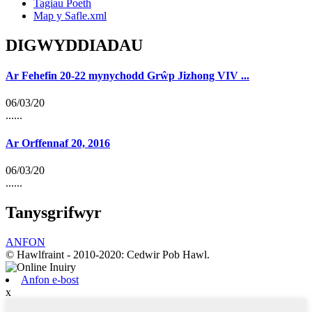
Tagiau Poeth
Map y Safle.xml
DIGWYDDIADAU
Ar Fehefin 20-22 mynychodd Grŵp Jizhong VIV ...
06/03/20
......
Ar Orffennaf 20, 2016
06/03/20
......
Tanysgrifwyr
ANFON
© Hawlfraint - 2010-2020: Cedwir Pob Hawl.
Anfon e-bost
x