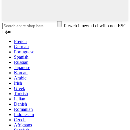
Tarwch i mewn i chwilio neu ESC
i gau
French
German
Portuguese
Spanish
Russian
Japanese
Korean
Arabic
Irish
Greek
Turkish
Italian
Danish
Romanian
Indonesian
Czech
Afrikaans