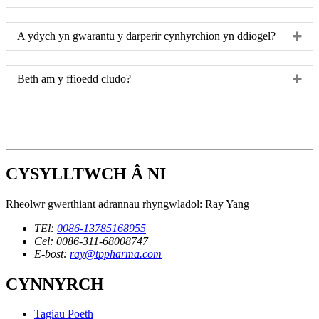
A ydych yn gwarantu y darperir cynhyrchion yn ddiogel?
Beth am y ffioedd cludo?
CYSYLLTWCH Â NI
Rheolwr gwerthiant adrannau rhyngwladol: Ray Yang
TEl:
0086-13785168955
Cel: 0086-311-68008747
E-bost:
ray@tppharma.com
CYNNYRCH
Tagiau Poeth