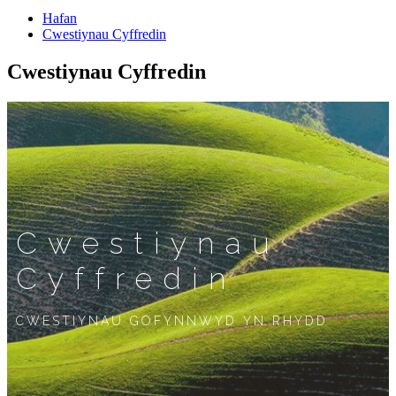
Hafan
Cwestiynau Cyffredin
Cwestiynau Cyffredin
Cwestiynau
Cyffredin
CWESTIYNAU GOFYNNWYD YN RHYDD