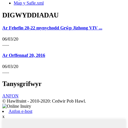
Map y Safle.xml
DIGWYDDIADAU
Ar Fehefin 20-22 mynychodd Grŵp Jizhong VIV ...
06/03/20
......
Ar Orffennaf 20, 2016
06/03/20
......
Tanysgrifwyr
ANFON
© Hawlfraint - 2010-2020: Cedwir Pob Hawl.
Anfon e-bost
x