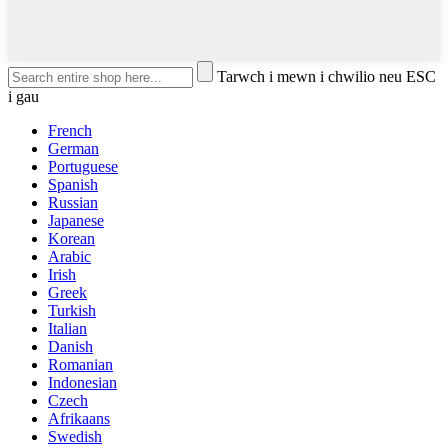
Tarwch i mewn i chwilio neu ESC
i gau
French
German
Portuguese
Spanish
Russian
Japanese
Korean
Arabic
Irish
Greek
Turkish
Italian
Danish
Romanian
Indonesian
Czech
Afrikaans
Swedish