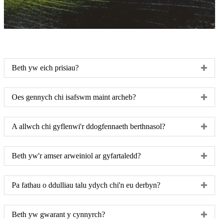
Beth yw eich prisiau?
Oes gennych chi isafswm maint archeb?
A allwch chi gyflenwi'r ddogfennaeth berthnasol?
Beth yw'r amser arweiniol ar gyfartaledd?
Pa fathau o ddulliau talu ydych chi'n eu derbyn?
Beth yw gwarant y cynnyrch?