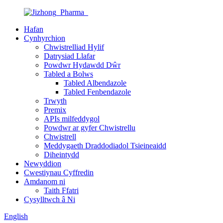
Hafan
Cynhyrchion
Chwistrelliad Hylif
Datrysiad Llafar
Powdwr Hydawdd Dŵr
Tabled a Bolws
Tabled Albendazole
Tabled Fenbendazole
Trwyth
Premix
APIs milfeddygol
Powdwr ar gyfer Chwistrellu
Chwistrell
Meddygaeth Draddodiadol Tsieineaidd
Diheintydd
Newyddion
Cwestiynau Cyffredin
Amdanom ni
Taith Ffatri
Cysylltwch â Ni
English