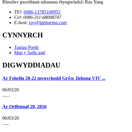
Rheolwr gwerthiant adrannau rhyngwladol: Ray Yang
TEl:
0086-13785168955
Cel: 0086-311-68008747
E-bost:
ray@tppharma.com
CYNNYRCH
Tagiau Poeth
Map y Safle.xml
DIGWYDDIADAU
Ar Fehefin 20-22 mynychodd Grŵp Jizhong VIV ...
06/03/20
......
Ar Orffennaf 20, 2016
06/03/20
......