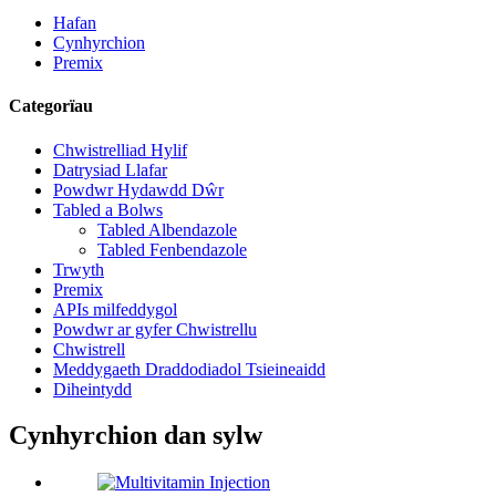
Hafan
Cynhyrchion
Premix
Categorïau
Chwistrelliad Hylif
Datrysiad Llafar
Powdwr Hydawdd Dŵr
Tabled a Bolws
Tabled Albendazole
Tabled Fenbendazole
Trwyth
Premix
APIs milfeddygol
Powdwr ar gyfer Chwistrellu
Chwistrell
Meddygaeth Draddodiadol Tsieineaidd
Diheintydd
Cynhyrchion dan sylw