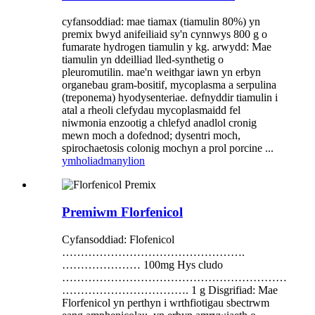
cyfansoddiad: mae tiamax (tiamulin 80%) yn
premix bwyd anifeiliaid sy'n cynnwys 800 g o
fumarate hydrogen tiamulin y kg. arwydd: Mae
tiamulin yn ddeilliad lled-synthetig o
pleuromutilin. mae'n weithgar iawn yn erbyn
organebau gram-bositif, mycoplasma a serpulina
(treponema) hyodysenteriae. defnyddir tiamulin i
atal a rheoli clefydau mycoplasmaidd fel
niwmonia enzootig a chlefyd anadlol cronig
mewn moch a dofednod; dysentri moch,
spirochaetosis colonig mochyn a prol porcine ...
ymholiad
manylion
Premiwm Florfenicol
Cyfansoddiad: Flofenicol
………………………………………….
………………… 100mg Hys cludo
……………………………………………………
……………………………. 1 g Disgrifiad: Mae
Florfenicol yn perthyn i wrthfiotigau sbectrwm