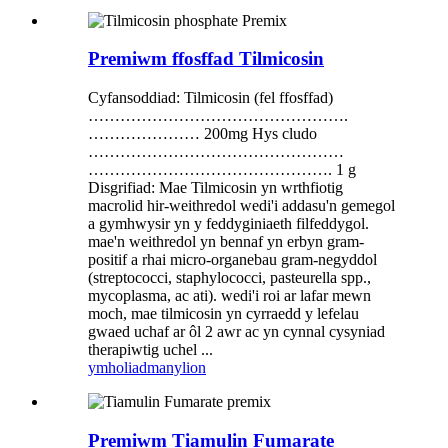
Premiwm ffosffad Tilmicosin
Cyfansoddiad: Tilmicosin (fel ffosffad)
………………………………………….
………………… 200mg Hys cludo
…………………………………………
………………………………………. 1 g
Disgrifiad: Mae Tilmicosin yn wrthfiotig
macrolid hir-weithredol wedi'i addasu'n gemegol
a gymhwysir yn y feddyginiaeth filfeddygol.
mae'n weithredol yn bennaf yn erbyn gram-
positif a rhai micro-organebau gram-negyddol
(streptococci, staphylococci, pasteurella spp.,
mycoplasma, ac ati). wedi'i roi ar lafar mewn
moch, mae tilmicosin yn cyrraedd y lefelau
gwaed uchaf ar ôl 2 awr ac yn cynnal cysyniad
therapiwtig uchel ...
ymholiad
manylion
Premiwm Tiamulin Fumarate