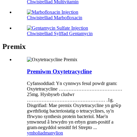
Chwistrelliad Multivitamin
Chwistrelliad Marbofloxacin
Chwistrelliad Sylffad Gentamycin
Premix
Premiwm Oxytetracycline
Cyfansoddiad: Yn cynnwys fesul powdr gram:
Oxytetracycline …………………………………
25mg. Hysbyseb cludwr
………………………………………… .1g.
Disgrifiad: Mae premix Oxytetracycline yn grŵp
gwrthfiotig bacteriostatig o tetracyclines, sy'n
ffrwyno synthesis protein bacteriol. Mae'n
ymwneud â brwydro yn erbyn gram-positif a
gram-negyddol sensitif fel Strepto ...
ymholiad
manylion