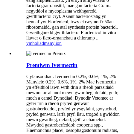
eang amphenicolau, yn erbyn amrywiaeth o
facteria gram-bositif, mae gan facteria Gram-
negyddol a mycoplasma weithgaredd
gwrthfacterol cryf. Asiant bacteriostatig yn
bennaf yw Florfenicol, trwy ei rwymo i'r 50au
ribosomaidd, gan atal synthesis protein bacteriol.
Gweithgaredd gwrthfacterol Florfenicol in vitro
llawer o ficro-organebau a chloramp ...
ymholiad
manylion
Premiwm Ivermectin
Cyfansoddiad: Ivermectin 0.2%, 0.6%, 1%, 2%
Manyleb: 0.2%, 0.6%, 1%, 2% Mae Ivermectin
yn effeithiol iawn wrth drin a rheoli parasitiaid
mewnol ac allanol mewn gwartheg, defaid, geifr,
moch a camel Dynodiad: Dynodir Vetomec ar
gyfer trin a rheoli pryfed genwair
gastroberfeddol, pryfed yr ysgyfaint, gwyachod,
pryfed genwair, larfa pryf, llau, trogod a gwiddon
mewn gwartheg, defaid, geifr a chamelod.
Mwydod gastroberfeddol: cooperia spp.,
Haemonchus placei, oesophagostomum radiatus,