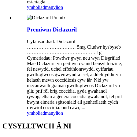
ostertagia ...
ymholiad
manylion
Premiwm Diclazuril
Cyfansoddiad: Diclazuril
………………………… 5mg Cludwr hysbyseb
…………………………………… 1g
Cymeriadau: Powdwr gwyn neu wyn Disgrifiad
Mae Diclazuril yn perthyn cyanid bensyl triazine,
fel newydd, uchel effeithlonrwydd, cyffuriau
gwrth-glwcos gwenwyndra isel, a ddefnyddir yn
helaeth mewn coccidiosis cyw iâr. Nid yw
mecanwaith gramau gwrth-glwcos Diclazuril yn
glir. prif rôl brig coccidia, gyda gwahanol
rywogaethau a genera coccidia gwahanol, fel prif
bwynt eimeria sgitsoniaid ail genhedlaeth cylch
rhywiol coccidia. ond cawr, ...
ymholiad
manylion
CYSYLLTWCH Â NI