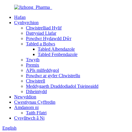
Hafan
Cynhyrchion
Chwistrelliad Hylif
Datrysiad Llafar
Powdwr Hydawdd Dŵr
Tabled a Bolws
Tabled Albendazole
Tabled Fenbendazole
Trwyth
Premix
APIs milfeddygol
Powdwr ar gyfer Chwistrellu
Chwistrell
Meddygaeth Draddodiadol Tsieineaidd
Diheintydd
Newyddion
Cwestiynau Cyffredin
Amdanom ni
Taith Ffatri
Cysylltwch â Ni
English