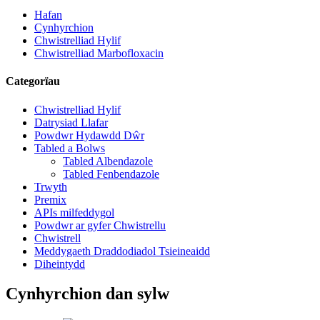
Hafan
Cynhyrchion
Chwistrelliad Hylif
Chwistrelliad Marbofloxacin
Categorïau
Chwistrelliad Hylif
Datrysiad Llafar
Powdwr Hydawdd Dŵr
Tabled a Bolws
Tabled Albendazole
Tabled Fenbendazole
Trwyth
Premix
APIs milfeddygol
Powdwr ar gyfer Chwistrellu
Chwistrell
Meddygaeth Draddodiadol Tsieineaidd
Diheintydd
Cynhyrchion dan sylw