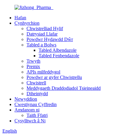
Hafan
Cynhyrchion
Chwistrelliad Hylif
Datrysiad Llafar
Powdwr Hydawdd Dŵr
Tabled a Bolws
Tabled Albendazole
Tabled Fenbendazole
Trwyth
Premix
APIs milfeddygol
Powdwr ar gyfer Chwistrellu
Chwistrell
Meddygaeth Draddodiadol Tsieineaidd
Diheintydd
Newyddion
Cwestiynau Cyffredin
Amdanom ni
Taith Ffatri
Cysylltwch â Ni
English