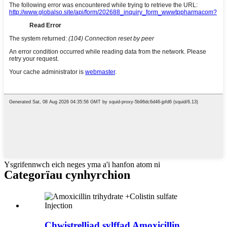
Ysgrifennwch eich neges yma a'i hanfon atom ni
Categorïau cynhyrchion
Chwistrelliad sylffad Amoxicillin