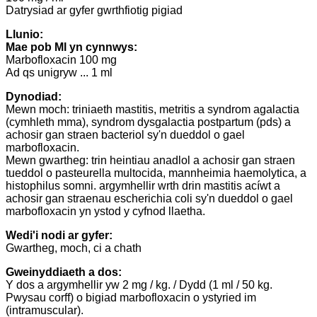
Datrysiad ar gyfer gwrthfiotig pigiad
Llunio:
Mae pob Ml yn cynnwys:
Marbofloxacin 100 mg
Ad qs unigryw ... 1 ml
Dynodiad:
Mewn moch: triniaeth mastitis, metritis a syndrom agalactia
(cymhleth mma), syndrom dysgalactia postpartum (pds) a
achosir gan straen bacteriol sy'n dueddol o gael
marbofloxacin.
Mewn gwartheg: trin heintiau anadlol a achosir gan straen
tueddol o pasteurella multocida, mannheimia haemolytica, a
histophilus somni. argymhellir wrth drin mastitis acíwt a
achosir gan straenau escherichia coli sy'n dueddol o gael
marbofloxacin yn ystod y cyfnod llaetha.
Wedi'i nodi ar gyfer:
Gwartheg, moch, ci a chath
Gweinyddiaeth a dos:
Y dos a argymhellir yw 2 mg / kg. / Dydd (1 ml / 50 kg.
Pwysau corff) o bigiad marbofloxacin o ystyried im
(intramuscular).