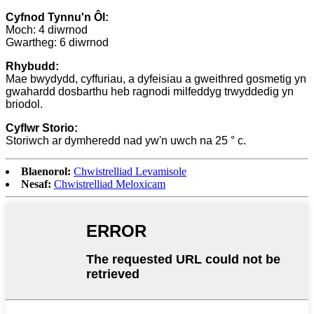
Cyfnod Tynnu'n Ôl:
Moch: 4 diwrnod
Gwartheg: 6 diwrnod
Rhybudd:
Mae bwydydd, cyffuriau, a dyfeisiau a gweithred gosmetig yn
gwahardd dosbarthu heb ragnodi milfeddyg trwyddedig yn
briodol.
Cyflwr Storio:
Storiwch ar dymheredd nad yw'n uwch na 25 ° c.
Blaenorol:
Chwistrelliad Levamisole
Nesaf:
Chwistrelliad Meloxicam