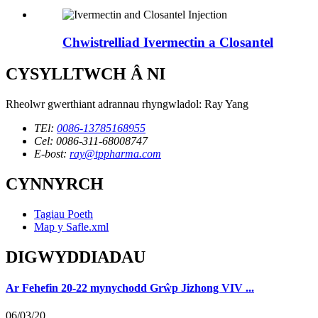
Chwistrelliad Ivermectin a Closantel
CYSYLLTWCH Â NI
Rheolwr gwerthiant adrannau rhyngwladol: Ray Yang
TEl:
0086-13785168955
Cel: 0086-311-68008747
E-bost:
ray@tppharma.com
CYNNYRCH
Tagiau Poeth
Map y Safle.xml
DIGWYDDIADAU
Ar Fehefin 20-22 mynychodd Grŵp Jizhong VIV ...
06/03/20