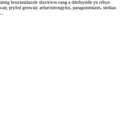
g benzimidazole sbectrwm eang a ddefnyddir yn erbyn
r, pryfed genwair, aelurostrongylus, paragonimiasis, steiliau
..