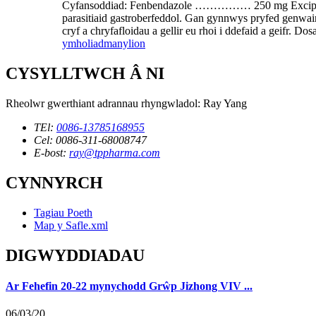
Cyfansoddiad: Fenbendazole …………… 250 mg Excipient
parasitiaid gastroberfeddol. Gan gynnwys pryfed genwair,
cryf a chryfafloidau a gellir eu rhoi i ddefaid a geifr. D
ymholiad
manylion
CYSYLLTWCH Â NI
Rheolwr gwerthiant adrannau rhyngwladol: Ray Yang
TEl:
0086-13785168955
Cel: 0086-311-68008747
E-bost:
ray@tppharma.com
CYNNYRCH
Tagiau Poeth
Map y Safle.xml
DIGWYDDIADAU
Ar Fehefin 20-22 mynychodd Grŵp Jizhong VIV ...
06/03/20