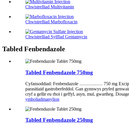
Chwistrelliad Multivitamin
Chwistrelliad Marbofloxacin
Chwistrelliad Sylffad Gentamycin
Tabled Fenbendazole
Tabled Fenbendazole 750mg
Cyfansoddiad: Fenbendazole …………… 750 mg Excipient
parasitiaid gastroberfeddol. Gan gynnwys pryfed genwair
cryf a gellir eu rhoi i geffyl, asyn, mul, gwartheg. Dos
ymholiad
manylion
Tabled Fenbendazole 250mg