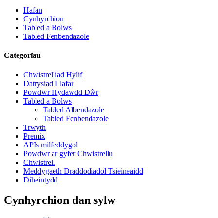
Hafan
Cynhyrchion
Tabled a Bolws
Tabled Fenbendazole
Categorïau
Chwistrelliad Hylif
Datrysiad Llafar
Powdwr Hydawdd Dŵr
Tabled a Bolws
Tabled Albendazole
Tabled Fenbendazole
Trwyth
Premix
APIs milfeddygol
Powdwr ar gyfer Chwistrellu
Chwistrell
Meddygaeth Draddodiadol Tsieineaidd
Diheintydd
Cynhyrchion dan sylw