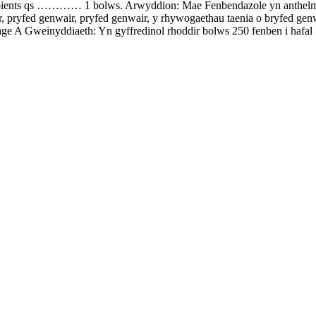
s qs ………… 1 bolws. Arwyddion: Mae Fenbendazole yn anthelminti
 pryfed genwair, pryfed genwair, y rhywogaethau taenia o bryfed genwai
osage A Gweinyddiaeth: Yn gyffredinol rhoddir bolws 250 fenben i hafal .