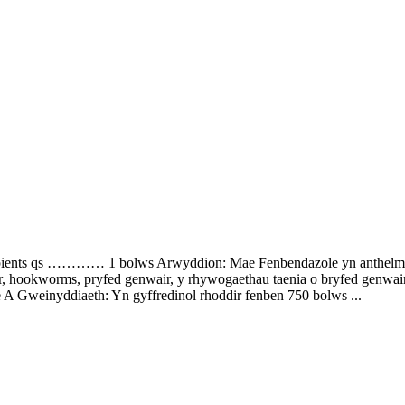
s qs ………… 1 bolws Arwyddion: Mae Fenbendazole yn anthelmintig
, hookworms, pryfed genwair, y rhywogaethau taenia o bryfed genwair,
age A Gweinyddiaeth: Yn gyffredinol rhoddir fenben 750 bolws ...