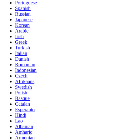
Portuguese
Spanish
Russian
Japanese
Korean
Arabic
Irish
Greek
Turkish
Italian
Danish
Romanian
Indonesian
Czech
Afrikaans
Swedish
Polish
Basque
Catalan
Esperanto
Hindi
Lao
Albanian
Amharic
Armenian