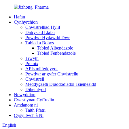
Hafan
Cynhyrchion
Chwistrelliad Hylif
Datrysiad Llafar
Powdwr Hydawdd Dŵr
Tabled a Bolws
Tabled Albendazole
Tabled Fenbendazole
Trwyth
Premix
APIs milfeddygol
Powdwr ar gyfer Chwistrellu
Chwistrell
Meddygaeth Draddodiadol Tsieineaidd
Diheintydd
Newyddion
Cwestiynau Cyffredin
Amdanom ni
Taith Ffatri
Cysylltwch â Ni
English