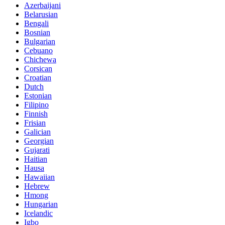
Azerbaijani
Belarusian
Bengali
Bosnian
Bulgarian
Cebuano
Chichewa
Corsican
Croatian
Dutch
Estonian
Filipino
Finnish
Frisian
Galician
Georgian
Gujarati
Haitian
Hausa
Hawaiian
Hebrew
Hmong
Hungarian
Icelandic
Igbo