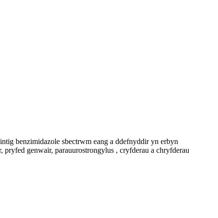
 benzimidazole sbectrwm eang a ddefnyddir yn erbyn
 pryfed genwair, parauurostrongylus , cryfderau a chryfderau