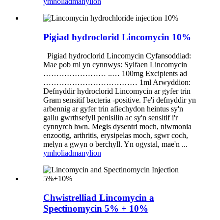
ymholiad
manylion
Pigiad hydroclorid Lincomycin 10%
Pigiad hydroclorid Lincomycin Cyfansoddiad:
Mae pob ml yn cynnwys: Sylfaen Lincomycin
…………………… ..… 100mg Excipients ad
……………………………… 1ml Arwyddion:
Defnyddir hydroclorid Lincomycin ar gyfer trin
Gram sensitif bacteria -positive. Fe'i defnyddir yn
arbennig ar gyfer trin afiechydon heintus sy'n
gallu gwrthsefyll penisilin ac sy'n sensitif i'r
cynnyrch hwn. Megis dysentri moch, niwmonia
enzootig, arthritis, erysipelas moch, sgwr coch,
melyn a gwyn o berchyll. Yn ogystal, mae'n ...
ymholiad
manylion
Chwistrelliad Lincomycin a
Spectinomycin 5% + 10%