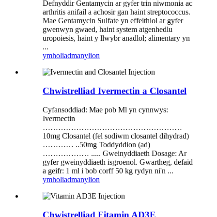
Defnyddir Gentamycin ar gyfer trin niwmonia ac
arthritis anifail a achosir gan haint streptococcus.
Mae Gentamycin Sulfate yn effeithiol ar gyfer
gwenwyn gwaed, haint system atgenhedlu
uropoiesis, haint y llwybr anadlol; alimentary yn
...
ymholiad
manylion
Chwistrelliad Ivermectin a Closantel
Cyfansoddiad: Mae pob Ml yn cynnwys:
Ivermectin
………………………………………………
10mg Closantel (fel sodiwm closantel dihydrad)
………… ..50mg Toddyddion (ad)
……………… ..... Gweinyddiaeth Dosage: Ar
gyfer gweinyddiaeth isgroenol. Gwartheg, defaid
a geifr: 1 ml i bob corff 50 kg rydyn ni'n ...
ymholiad
manylion
Chwistrelliad Fitamin AD3E