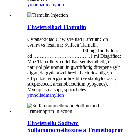
ymholiad
manylion
Chwistrelliad Tiamulin
Cyfansoddiad Chwistrelliad Lamulin: Yn
cynnwys fesul ml: Sylfaen Tiamulin
………………………… ..100 mg Toddyddion
ad …………………………… .1 ml Disgrifiad:
Mae Tiamulin yn ddeilliad semisynthetig o'r
naturiol pleuromutilin gwrthfiotig diterpene sy'n
digwydd gyda gweithredu bacteriostatig yn
erbyn bacteria gram-bositif (ee staphylococci,
streptococci, arcanobacterium pyogenes),
Mycoplasma spp., spirochetes ...
ymholiad
manylion
Chwistrellu Sodiwm
Sulfamonomethoxine a Trimethoprim