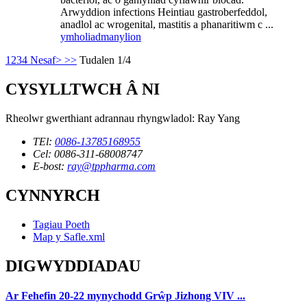
Arwyddion infections Heintiau gastroberfeddol,
anadlol ac wrogenital, mastitis a phanaritiwm c ...
ymholiad
manylion
1
2
3
4
Nesaf>
>>
Tudalen 1/4
CYSYLLTWCH Â NI
Rheolwr gwerthiant adrannau rhyngwladol: Ray Yang
TEl:
0086-13785168955
Cel: 0086-311-68008747
E-bost:
ray@tppharma.com
CYNNYRCH
Tagiau Poeth
Map y Safle.xml
DIGWYDDIADAU
Ar Fehefin 20-22 mynychodd Grŵp Jizhong VIV ...