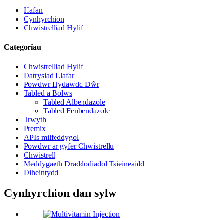
Hafan
Cynhyrchion
Chwistrelliad Hylif
Categorïau
Chwistrelliad Hylif
Datrysiad Llafar
Powdwr Hydawdd Dŵr
Tabled a Bolws
Tabled Albendazole
Tabled Fenbendazole
Trwyth
Premix
APIs milfeddygol
Powdwr ar gyfer Chwistrellu
Chwistrell
Meddygaeth Draddodiadol Tsieineaidd
Diheintydd
Cynhyrchion dan sylw