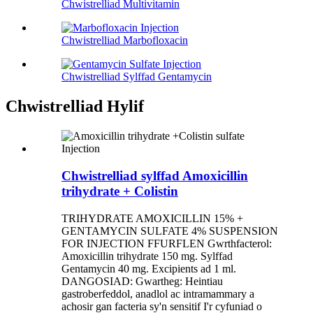
Chwistrelliad Multivitamin
Chwistrelliad Marbofloxacin
Chwistrelliad Sylffad Gentamycin
Chwistrelliad Hylif
Chwistrelliad sylffad Amoxicillin
trihydrate + Colistin
TRIHYDRATE AMOXICILLIN 15% +
GENTAMYCIN SULFATE 4% SUSPENSION
FOR INJECTION FFURFLEN Gwrthfacterol:
Amoxicillin trihydrate 150 mg. Sylffad
Gentamycin 40 mg. Excipients ad 1 ml.
DANGOSIAD: Gwartheg: Heintiau
gastroberfeddol, anadlol ac intramammary a
achosir gan facteria sy'n sensitif I'r cyfuniad o