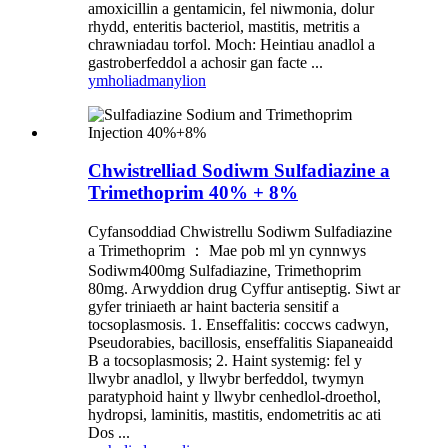
amoxicillin a gentamicin, fel niwmonia, dolur
rhydd, enteritis bacteriol, mastitis, metritis a
chrawniadau torfol. Moch: Heintiau anadlol a
gastroberfeddol a achosir gan facte ...
ymholiad
manylion
Chwistrelliad Sodiwm Sulfadiazine a
Trimethoprim 40% + 8%
Cyfansoddiad Chwistrellu Sodiwm Sulfadiazine
a Trimethoprim ： Mae pob ml yn cynnwys
Sodiwm400mg Sulfadiazine, Trimethoprim
80mg. Arwyddion drug Cyffur antiseptig. Siwt ar
gyfer triniaeth ar haint bacteria sensitif a
tocsoplasmosis. 1. Enseffalitis: coccws cadwyn,
Pseudorabies, bacillosis, enseffalitis Siapaneaidd
B a tocsoplasmosis; 2. Haint systemig: fel y
llwybr anadlol, y llwybr berfeddol, twymyn
paratyphoid haint y llwybr cenhedlol-droethol,
hydropsi, laminitis, mastitis, endometritis ac ati
Dos ...