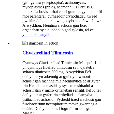
(gan gynnwys leptospira); actinomyces,
mycoplasmas (pplo), haemophilus Pertussis,
moraxella bovis a rhai cocci gram-negyddol. ar ôl
rhoi parenteral, cyrhaeddir crynodiadau gwaed
gweithredol o therapiwtig o tylosin o fewn 2 awr.
Arwyddion: Heintiau a achosir gan ficro-
organebau sy'n dueddol o gael tylosin, fel ee.
ymholiad
manylion
Chwistrelliad Tilmicosin
Cynnwys Chwistrelliad Tilmicosin Mae pob 1 ml
yn cynnwys ffosffad tilmicosin sy'n cyfateb i
sylfaen tilmicosin 300 mg. Arwyddion Fe'i
defnyddir yn arbennig ar gyfer y niwmonia a
achosir gan mannheimia haemolytica ac ar gyfer
trin Heintiau a mastitis y system resbiradol a
achosir gan y micro-organebau sensitif. hefyd fe'i
defnyddir ar gyfer trin erthyliadau clamydia
psittachi ac achosion Pydredd traed a achosir gan
fusobacterium necrophorum mewn gwartheg a
defaid. Defnydd a dos Dogn ffarmacolegol
Mae'n i ...