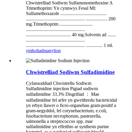
Chwistrelliad Sodiwm Sulfamonomethoxine A
Trimethoprim: Yn cynnwys Fesul Ml:
Sulfamethoxazole .......................................
.................................................. .................. 200
mg.Trimethoprim ............................
..................................................
...................................... 40 mg.Solvents ad .......
..................................................
.................................................. .............. 1 ml.
ymholiad
manylion
Chwistrelliad Sodiwm Sulfadimidine
Cyfansoddiad Chwistrellu Sodiwm
Sulfadimidine injection Pigiad sodiwm
sulfadimidine 33.3% Disgrifiad ： Mae
sulfadimidine fel arfer yn gweithredu bactericidal
yn erbyn llawer o ficro-organebau gram-positif a
gram-negyddol, fel corynebacterium, e.coli,
fusobacterium necrophorum, pasteurella,
salmonella a streptococcus spp. mae
sulfadimidine yn effeithio ar synthesis purine
bacteriol, ac o ganlyniad cyflawnir blocâd.