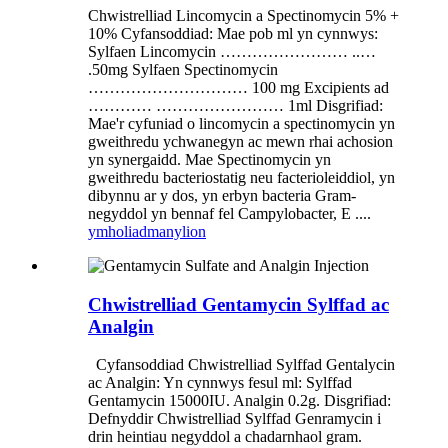
Chwistrelliad Lincomycin a Spectinomycin 5% +
10% Cyfansoddiad: Mae pob ml yn cynnwys:
Sylfaen Lincomycin …………………… ..…
.50mg Sylfaen Spectinomycin
………………………… 100 mg Excipients ad
………… …………………… 1ml Disgrifiad:
Mae'r cyfuniad o lincomycin a spectinomycin yn
gweithredu ychwanegyn ac mewn rhai achosion
yn synergaidd. Mae Spectinomycin yn
gweithredu bacteriostatig neu facterioleiddiol, yn
dibynnu ar y dos, yn erbyn bacteria Gram-
negyddol yn bennaf fel Campylobacter, E ....
ymholiad
manylion
Chwistrelliad Gentamycin Sylffad ac
Analgin
Cyfansoddiad Chwistrelliad Sylffad Gentalycin
ac Analgin: Yn cynnwys fesul ml: Sylffad
Gentamycin 15000IU. Analgin 0.2g. Disgrifiad:
Defnyddir Chwistrelliad Sylffad Genramycin i
drin heintiau negyddol a chadarnhaol gram.