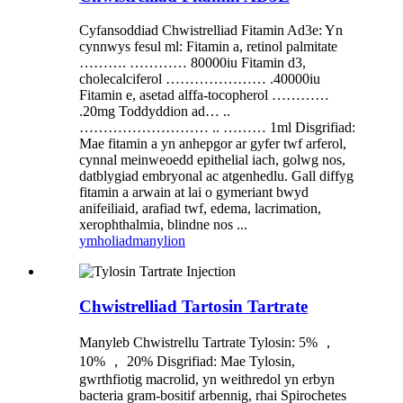
Cyfansoddiad Chwistrelliad Fitamin Ad3e: Yn
cynnwys fesul ml: Fitamin a, retinol palmitate
………. ………… 80000iu Fitamin d3,
cholecalciferol ………………… .40000iu
Fitamin e, asetad alffa-tocopherol …………
.20mg Toddyddion ad… ..
……………………… .. ……… 1ml Disgrifiad:
Mae fitamin a yn anhepgor ar gyfer twf arferol,
cynnal meinweoedd epithelial iach, golwg nos,
datblygiad embryonal ac atgenhedlu. Gall diffyg
fitamin a arwain at lai o gymeriant bwyd
anifeiliaid, arafiad twf, edema, lacrimation,
xerophthalmia, blindne nos ...
ymholiad
manylion
Chwistrelliad Tartosin Tartrate
Manyleb Chwistrellu Tartrate Tylosin: 5% ，
10% ， 20% Disgrifiad: Mae Tylosin,
gwrthfiotig macrolid, yn weithredol yn erbyn
bacteria gram-bositif arbennig, rhai Spirochetes