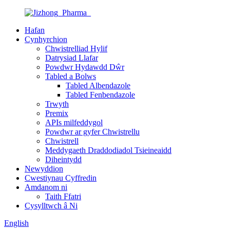
Hafan
Cynhyrchion
Chwistrelliad Hylif
Datrysiad Llafar
Powdwr Hydawdd Dŵr
Tabled a Bolws
Tabled Albendazole
Tabled Fenbendazole
Trwyth
Premix
APIs milfeddygol
Powdwr ar gyfer Chwistrellu
Chwistrell
Meddygaeth Draddodiadol Tsieineaidd
Diheintydd
Newyddion
Cwestiynau Cyffredin
Amdanom ni
Taith Ffatri
Cysylltwch â Ni
English