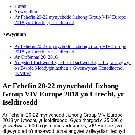
Hafan
Newyddion
Ar Fehefin 20-22 mynychodd Jizhong Group VIV Europe
2018 yn Utrecht, yr Iseldiroedd
Newyddion
Ar Fehefin 20-22 mynychodd Jizhong Group VIV Europe
2018 yn Utrecht, yr Iseldiroedd
Ar Orffennaf 20, 2016
Yn ystod Tachwedd 3, 2017 i Dachwedd 8, 2017, arolygwyr
o'r Bwrdd Meddyginiaethau a Gwenwynau Cenedlaethol
(NMPB)
Ar Fehefin 20-22 mynychodd Jizhong
Group VIV Europe 2018 yn Utrecht, yr
Iseldiroedd
Ar Fehefin 20-22 mynychodd Jizhong Group VIV Europe
2018 yn Utrecht, yr Iseldiroedd. Gyda tharged o 25,000 o
ymwelwyr a 600 o gwmnïau arddangos, VIV Europe yw'r
digwyddiad o'r ansawdd uchaf ar gyfer y diwydiant iechyd