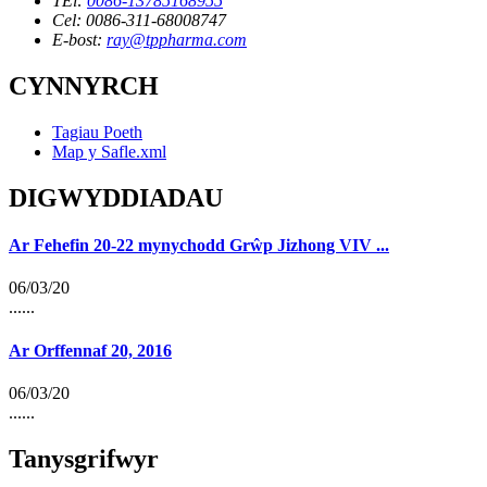
TEl:
0086-13785168955
Cel: 0086-311-68008747
E-bost:
ray@tppharma.com
CYNNYRCH
Tagiau Poeth
Map y Safle.xml
DIGWYDDIADAU
Ar Fehefin 20-22 mynychodd Grŵp Jizhong VIV ...
06/03/20
......
Ar Orffennaf 20, 2016
06/03/20
......
Tanysgrifwyr