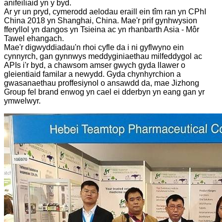
anifeiliaid yn y byd.
Ar yr un pryd, cymerodd aelodau eraill ein tîm ran yn CPhI
China 2018 yn Shanghai, China. Mae'r prif gynhwysion
fferyllol yn dangos yn Tsieina ac yn rhanbarth Asia - Môr
Tawel ehangach.
Mae'r digwyddiadau'n rhoi cyfle da i ni gyflwyno ein
cynnyrch, gan gynnwys meddyginiaethau milfeddygol ac
APIs i'r byd, a chawsom amser gwych gyda llawer o
gleientiaid familar a newydd. Gyda chynhyrchion a
gwasanaethau proffesiynol o ansawdd da, mae Jizhong
Group fel brand enwog yn cael ei dderbyn yn eang gan yr
ymwelwyr.