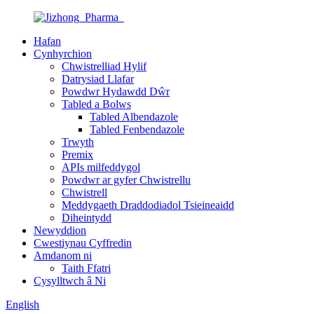
Hafan
Cynhyrchion
Chwistrelliad Hylif
Datrysiad Llafar
Powdwr Hydawdd Dŵr
Tabled a Bolws
Tabled Albendazole
Tabled Fenbendazole
Trwyth
Premix
APIs milfeddygol
Powdwr ar gyfer Chwistrellu
Chwistrell
Meddygaeth Draddodiadol Tsieineaidd
Diheintydd
Newyddion
Cwestiynau Cyffredin
Amdanom ni
Taith Ffatri
Cysylltwch â Ni
English