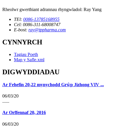
Rheolwr gwerthiant adrannau rhyngwladol: Ray Yang
TEl:
0086-13785168955
Cel: 0086-311-68008747
E-bost:
ray@tppharma.com
CYNNYRCH
Tagiau Poeth
Map y Safle.xml
DIGWYDDIADAU
Ar Fehefin 20-22 mynychodd Grŵp Jizhong VIV ...
06/03/20
......
Ar Orffennaf 20, 2016
06/03/20
......