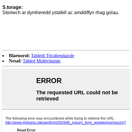
S.
torage:
Storiwch ar dymheredd ystafell ac amddiffyn rhag golau.
Blaenorol:
Tabledi Tricabendazole
Nesaf:
Tabled Multivitamin