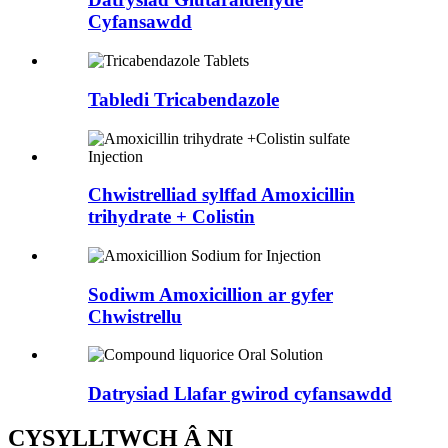
Cyfansawdd
Tabledi Tricabendazole
Chwistrelliad sylffad Amoxicillin
trihydrate + Colistin
Sodiwm Amoxicillion ar gyfer
Chwistrellu
Datrysiad Llafar gwirod cyfansawdd
CYSYLLTWCH Â NI