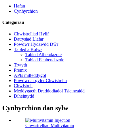
Hafan
Cynhyrchion
Categorïau
Chwistrelliad Hylif
Datrysiad Llafar
Powdwr Hydawdd Dŵr
Tabled a Bolws
Tabled Albendazole
Tabled Fenbendazole
Trwyth
Premix
APIs milfeddygol
Powdwr ar gyfer Chwistrellu
Chwistrell
Meddygaeth Draddodiadol Tsieineaidd
Diheintydd
Cynhyrchion dan sylw
Chwistrelliad Multivitamin