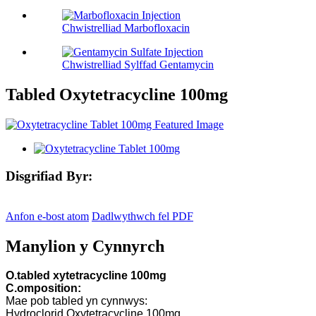
Chwistrelliad Marbofloxacin
Chwistrelliad Sylffad Gentamycin
Tabled Oxytetracycline 100mg
Disgrifiad Byr:
Anfon e-bost atom
Dadlwythwch fel PDF
Manylion y Cynnyrch
O.
tabled xytetracycline
100mg
C.
omposition:
Mae pob tabled yn cynnwys:
Hydroclorid Oxytetracycline 100mg