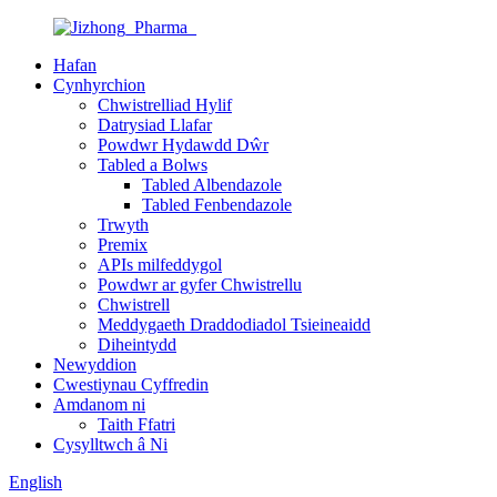
Hafan
Cynhyrchion
Chwistrelliad Hylif
Datrysiad Llafar
Powdwr Hydawdd Dŵr
Tabled a Bolws
Tabled Albendazole
Tabled Fenbendazole
Trwyth
Premix
APIs milfeddygol
Powdwr ar gyfer Chwistrellu
Chwistrell
Meddygaeth Draddodiadol Tsieineaidd
Diheintydd
Newyddion
Cwestiynau Cyffredin
Amdanom ni
Taith Ffatri
Cysylltwch â Ni
English