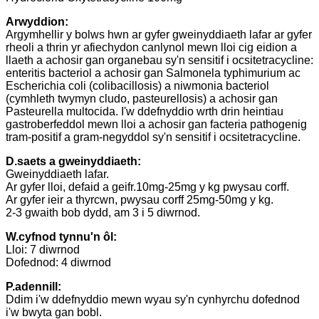
Arwyddion:
Argymhellir y bolws hwn ar gyfer gweinyddiaeth lafar ar gyfer
rheoli a thrin yr afiechydon canlynol mewn lloi cig eidion a
llaeth a achosir gan organebau sy'n sensitif i ocsitetracycline:
enteritis bacteriol a achosir gan Salmonela typhimurium ac
Escherichia coli (colibacillosis) a niwmonia bacteriol
(cymhleth twymyn cludo, pasteurellosis) a achosir gan
Pasteurella multocida. I'w ddefnyddio wrth drin heintiau
gastroberfeddol mewn lloi a achosir gan facteria pathogenig
tram-positif a gram-negyddol sy'n sensitif i ocsitetracycline.
D.
saets a gweinyddiaeth:
Gweinyddiaeth lafar.
Ar gyfer lloi, defaid a geifr.10mg-25mg y kg pwysau corff.
Ar gyfer ieir a thyrcwn, pwysau corff 25mg-50mg y kg.
2-3 gwaith bob dydd, am 3 i 5 diwrnod.
W.
cyfnod tynnu'n ôl:
Lloi: 7 diwrnod
Dofednod: 4 diwrnod
P.
adennill:
Ddim i'w ddefnyddio mewn wyau sy'n cynhyrchu dofednod
i'w bwyta gan bobl.